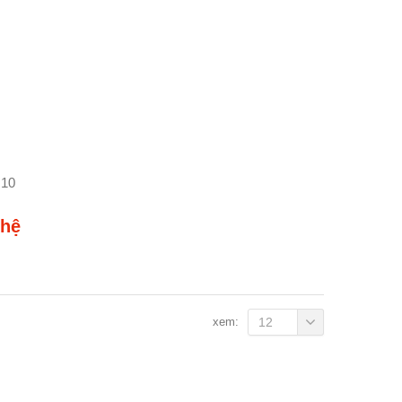
J10
 hệ
xem:
12