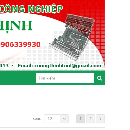
xem:
12
1
2