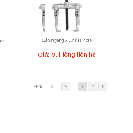
624
Cảo Ngang 2 Chấu Licota
Giá: Vui lòng liên hệ
xem:
12
1
2