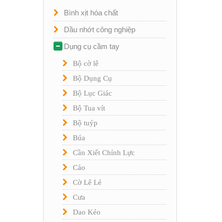
Bình xịt hóa chất
Dầu nhớt công nghiệp
Dụng cụ cầm tay
Bộ cờ lê
Bộ Dụng Cụ
Bộ Lục Giác
Bộ Tua vít
Bộ tuýp
Búa
Cần Xiết Chỉnh Lực
Cảo
Cờ Lê Lẻ
Cưa
Dao Kéo