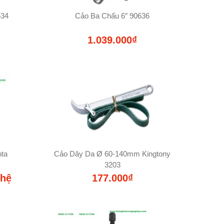
634
Cảo Ba Chấu 6″ 90636
1.039.000₫
ota
Cảo Dây Da Ø 60-140mm Kingtony
3203
 hệ
177.000₫