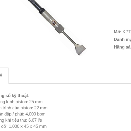
Mã:
KPT
Danh m
Hãng sả
Ả
g số kỹ thuật:
g kính piston: 25 mm
 trình của piston: 22 mm
ần đập / phút: 4,000 bpm
g khí tiêu thụ: 6.67 l/s
 cỡ: 1,000 x 45 x 45 mm