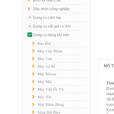
Bình xịt hóa chất
Dầu nhớt công nghiệp
Dụng cụ cầm tay
Dụng cụ cắt gọt cơ khí
Dụng cụ dùng khí nén
Búa Hơi
Máy Chà Nhám
Máy Cưa
MÔ T
Máy Gò Rỉ
Máy Khoan
Máy Mài
Thôn
Đườn
Máy Vặn Ốc Vít
Hành
Máy Xủi
Số l
Lượn
Máy Đánh Bóng
Kích
Súng Rút Rive