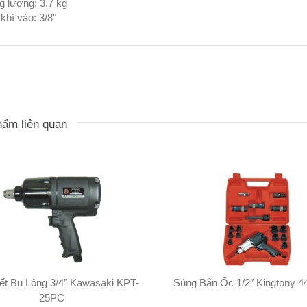
g lượng: 3.7 kg
khí vào: 3/8″
ẩm liên quan
ết Bu Lông 3/4″ Kawasaki KPT-
Súng Bắn Ốc 1/2″ Kingtony 
25PC