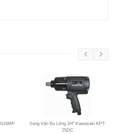
44116MP
Súng Vặn Bu Lông 3/4″ Kawasaki KPT-
Súng 
25DC