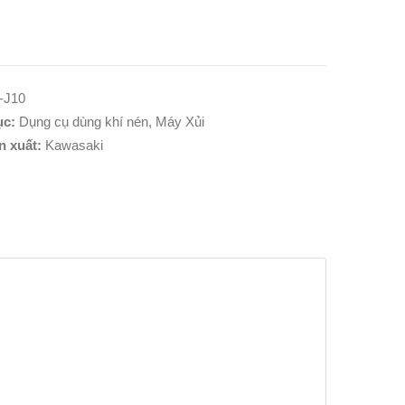
-J10
ục:
Dụng cụ dùng khí nén
,
Máy Xủi
n xuất:
Kawasaki