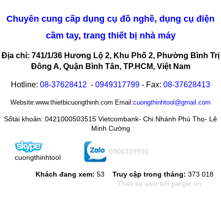
Chuyên cung cấp dụng cụ đồ nghề, dụng cụ điện
cầm tay, trang thiết bị nhà máy
Địa chỉ: 741/1/36 Hương Lộ 2, Khu Phố 2, Phường Bình Trị
Đông A, Quận Bình Tân, TP.HCM, Việt Nam
Hotline:
08-
37628412
-
0949317799
- Fax:
08-
37628413
Website:www.thietbicuongthinh.com Email:
cuongthinhtool@gmail.com
Sốtài khoản: 0421000503515 Vietcombank- Chi Nhánh Phú Thọ- Lê
Minh Cường
0906339930
cuongthinhtool
Khách đang xem:
53
Truy cập trong tháng:
373 018
Thiet ke web
bới panpic.vn