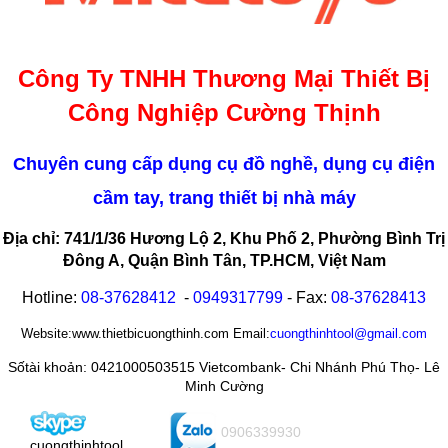
Công Ty TNHH Thương Mại Thiết Bị
Công Nghiệp Cường Thịnh
Chuyên cung cấp dụng cụ đồ nghề, dụng cụ điện
cầm tay, trang thiết bị nhà máy
Địa chỉ: 741/1/36 Hương Lộ 2, Khu Phố 2, Phường Bình Trị
Đông A, Quận Bình Tân, TP.HCM, Việt Nam
Hotline:
08-
37628412
-
0949317799
- Fax:
08-
37628413
Website:www.thietbicuongthinh.com Email:
cuongthinhtool@gmail.com
Sốtài khoản: 0421000503515 Vietcombank- Chi Nhánh Phú Thọ- Lê
Minh Cường
0906339930
cuongthinhtool