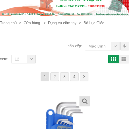
Trang chủ
>
Cửa hàng
>
Dụng cụ cầm tay
>
Bộ Lục Giác
sắp xếp:
Mặc Định
xem:
12
1
2
3
4