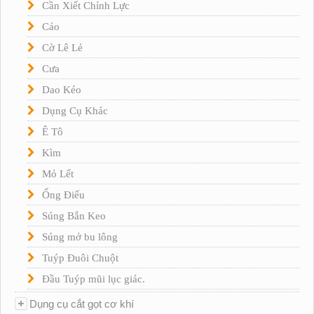
Cần Xiết Chỉnh Lực
Cảo
Cờ Lê Lẻ
Cưa
Dao Kéo
Dụng Cụ Khác
Ê Tô
Kìm
Mỏ Lết
Ống Điếu
Súng Bắn Keo
Súng mở bu lông
Tuýp Đuôi Chuột
Đầu Tuýp mũi lục giác.
Dụng cụ cắt gọt cơ khí