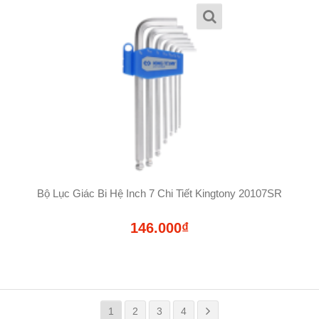
Bộ Lục Giác Bi Hệ Inch 7 Chi Tiết Kingtony 20107SR
146.000₫
1
2
3
4