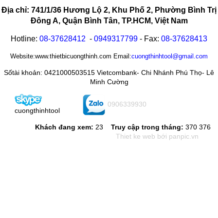
Địa chỉ: 741/1/36 Hương Lộ 2, Khu Phố 2, Phường Bình Trị
Đông A, Quận Bình Tân, TP.HCM, Việt Nam
Hotline:
08-
37628412
-
0949317799
- Fax:
08-
37628413
Website:www.thietbicuongthinh.com Email:
cuongthinhtool@gmail.com
Sốtài khoản: 0421000503515 Vietcombank- Chi Nhánh Phú Thọ- Lê
Minh Cường
0906339930
cuongthinhtool
Khách đang xem:
23
Truy cập trong tháng:
370 376
Thiet ke web
bới panpic.vn