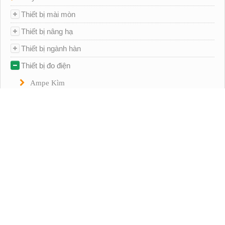
Thiết bị mài mòn
Thiết bị nâng hạ
Thiết bị ngành hàn
Thiết bị đo điện
Ampe Kìm
Bút Thử Điện
Thiết Bị Dò Pha
Đo Cường Độ Ánh Sáng
Đo Nhiệt Điện
Đo Điện Trở
Đồng Hồ Vạn Năng
Xe đồ nghề