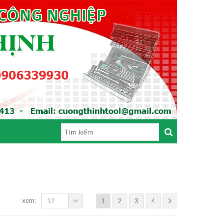
xem:
12
1
2
3
4