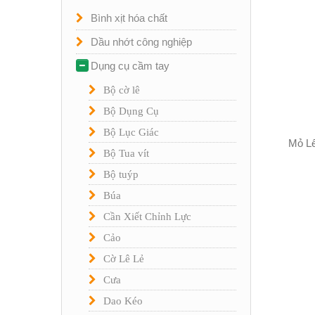
Bình xịt hóa chất
Dầu nhớt công nghiệp
Dụng cụ cầm tay
Bộ cờ lê
Bộ Dụng Cụ
Bộ Lục Giác
Mỏ Lế
Bộ Tua vít
Bộ tuýp
Búa
Cần Xiết Chỉnh Lực
Cảo
Cờ Lê Lẻ
Cưa
Dao Kéo