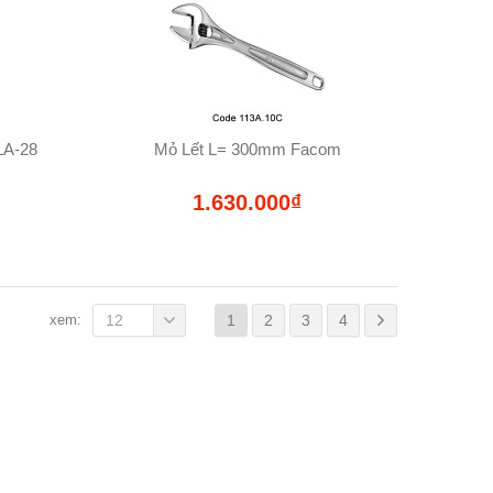
LA-28
Mỏ Lết L= 300mm Facom
1.630.000₫
xem:
12
1
2
3
4