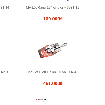
531-14
Mỏ Lết Răng 12″ Kingtony 6531-12
169.000₫
LA-53
Mỏ Lết Điều Chỉnh Fujiya FLA-43
451.000₫