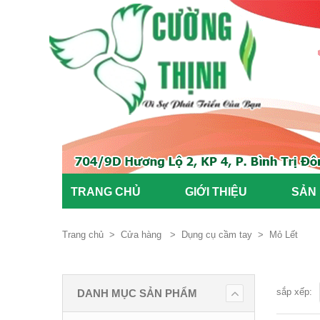
TRANG CHỦ
GIỚI THIỆU
SẢN
Trang chủ
>
Cửa hàng
>
Dụng cụ cầm tay
>
Mỏ Lết
sắp xếp:
DANH MỤC SẢN PHẨM