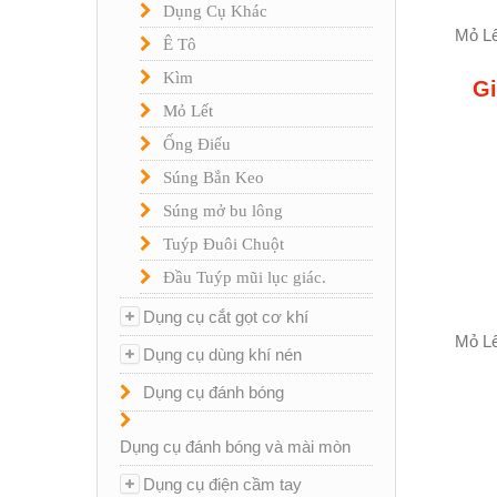
Dụng Cụ Khác
Mỏ Lế
Ê Tô
Kìm
Gi
Mỏ Lết
Ống Điếu
Súng Bắn Keo
Súng mở bu lông
Tuýp Đuôi Chuột
Đầu Tuýp mũi lục giác.
Dụng cụ cắt gọt cơ khí
Mỏ Lế
Dụng cụ dùng khí nén
Dụng cụ đánh bóng
Dụng cụ đánh bóng và mài mòn
Dụng cụ điện cầm tay