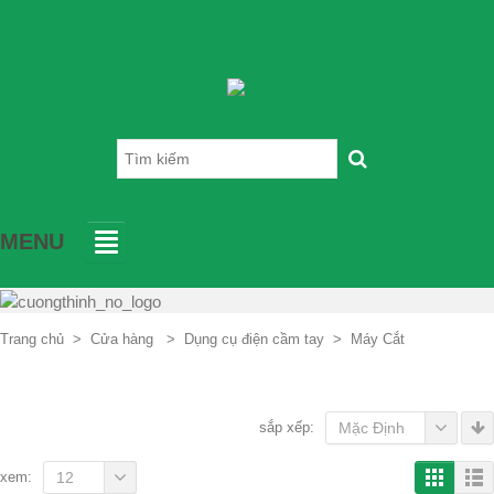
MENU
Trang chủ
>
Cửa hàng
>
Dụng cụ điện cầm tay
>
Máy Cắt
sắp xếp:
Mặc Định
xem:
12