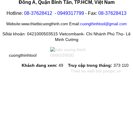
Đông A, Quận Bình Tân, TP.HCM, Việt Nam
Hotline:
08-
37628412
-
0949317799
- Fax:
08-
37628413
Website:www.thietbicuongthinh.com Email:
cuongthinhtool@gmail.com
Sốtài khoản: 0421000503515 Vietcombank- Chi Nhánh Phú Thọ- Lê
Minh Cường
cuongthinhtool
0906339930
Khách đang xem:
49
Truy cập trong tháng:
373 110
Thiet ke web
bới panpic.vn