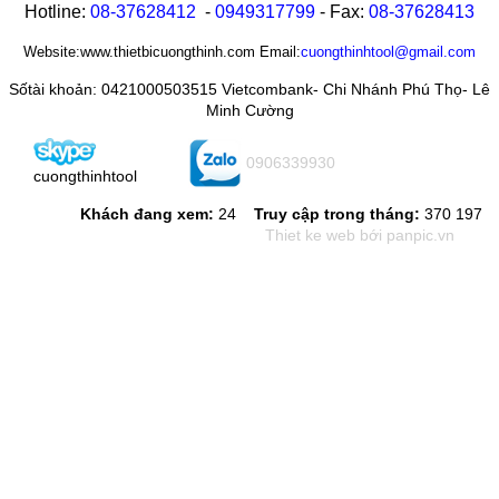
Hotline:
08-
37628412
-
0949317799
- Fax:
08-
37628413
Website:www.thietbicuongthinh.com Email:
cuongthinhtool@gmail.com
Sốtài khoản: 0421000503515 Vietcombank- Chi Nhánh Phú Thọ- Lê
Minh Cường
0906339930
cuongthinhtool
Khách đang xem:
24
Truy cập trong tháng:
370 197
Thiet ke web
bới panpic.vn