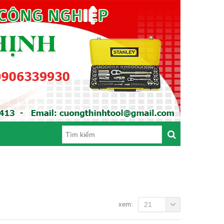
xem:
21