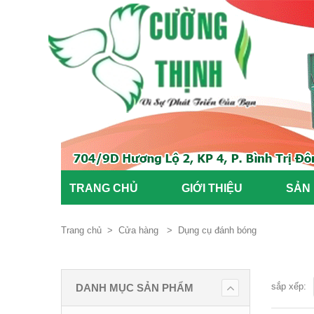
TRANG CHỦ
GIỚI THIỆU
SẢN
Trang chủ
>
Cửa hàng
>
Dụng cụ đánh bóng
sắp xếp:
DANH MỤC SẢN PHẨM