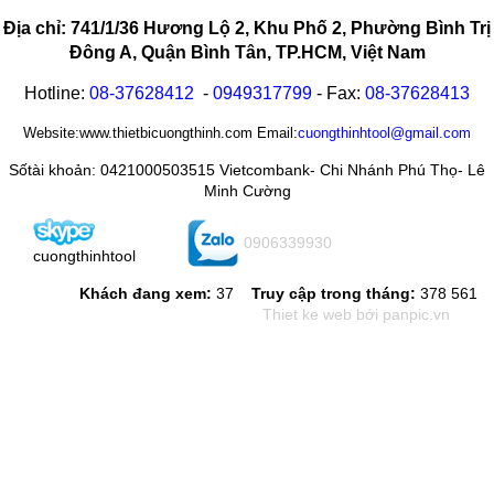
Địa chỉ: 741/1/36 Hương Lộ 2, Khu Phố 2, Phường Bình Trị
Đông A, Quận Bình Tân, TP.HCM, Việt Nam
Hotline:
08-
37628412
-
0949317799
- Fax:
08-
37628413
Website:www.thietbicuongthinh.com Email:
cuongthinhtool@gmail.com
Sốtài khoản: 0421000503515 Vietcombank- Chi Nhánh Phú Thọ- Lê
Minh Cường
0906339930
cuongthinhtool
Khách đang xem:
37
Truy cập trong tháng:
378 561
Thiet ke web
bới panpic.vn