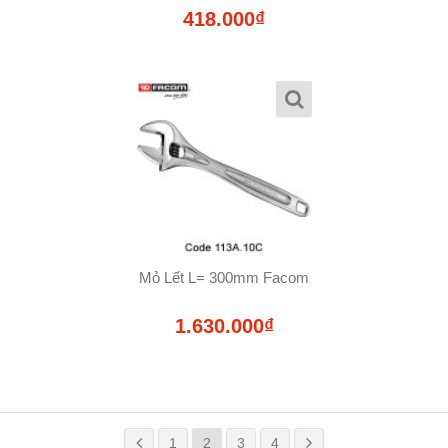
418.000₫
Mỏ Lết L= 300mm Facom
1.630.000₫
1
2
3
4