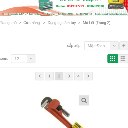
Trang chủ
>
Cửa hàng
>
Dụng cụ cầm tay
>
Mỏ Lết
(Trang 2)
sắp xếp:
Mặc Định
xem:
12
1
2
3
4