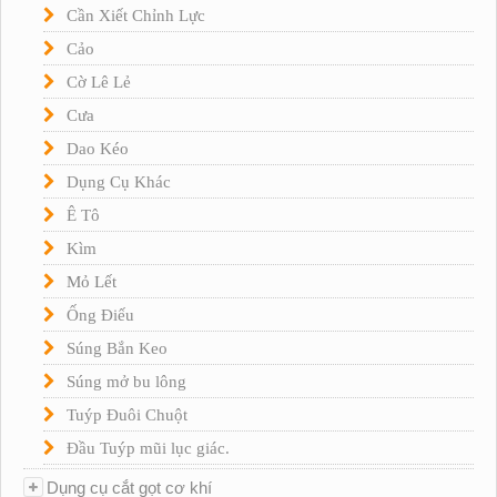
Cần Xiết Chỉnh Lực
Cảo
Cờ Lê Lẻ
Cưa
Dao Kéo
Dụng Cụ Khác
Ê Tô
Kìm
Mỏ Lết
Ống Điếu
Súng Bắn Keo
Súng mở bu lông
Tuýp Đuôi Chuột
Đầu Tuýp mũi lục giác.
Dụng cụ cắt gọt cơ khí