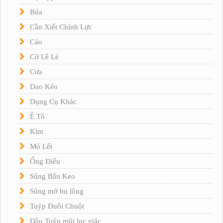
Búa
Cần Xiết Chỉnh Lực
Cảo
Cờ Lê Lẻ
Cưa
Dao Kéo
Dụng Cụ Khác
Ê Tô
Kìm
Mỏ Lết
Ống Điếu
Súng Bắn Keo
Súng mở bu lông
Tuýp Đuôi Chuột
Đầu Tuýp mũi lục giác.