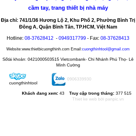
cầm tay, trang thiết bị nhà máy
Địa chỉ: 741/1/36 Hương Lộ 2, Khu Phố 2, Phường Bình Trị
Đông A, Quận Bình Tân, TP.HCM, Việt Nam
Hotline:
08-
37628412
-
0949317799
- Fax:
08-
37628413
Website:www.thietbicuongthinh.com Email:
cuongthinhtool@gmail.com
Sốtài khoản: 0421000503515 Vietcombank- Chi Nhánh Phú Thọ- Lê
Minh Cường
0906339930
cuongthinhtool
Khách đang xem:
43
Truy cập trong tháng:
377 515
Thiet ke web
bới panpic.vn