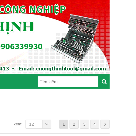
xem:
12
1
2
3
4