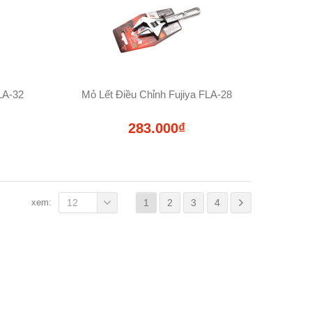
LA-32
Mỏ Lết Điều Chỉnh Fujiya FLA-28
283.000₫
xem:
12
1
2
3
4