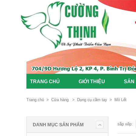
TRANG CHỦ
GIỚI THIỆU
SẢN
Trang chủ
>
Cửa hàng
>
Dụng cụ cầm tay
>
Mỏ Lết
sắp xếp:
DANH MỤC SẢN PHẨM