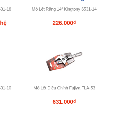
531-18
Mỏ Lết Răng 14″ Kingtony 6531-14
 hệ
226.000₫
531-10
Mỏ Lết Điều Chỉnh Fujiya FLA-53
631.000₫